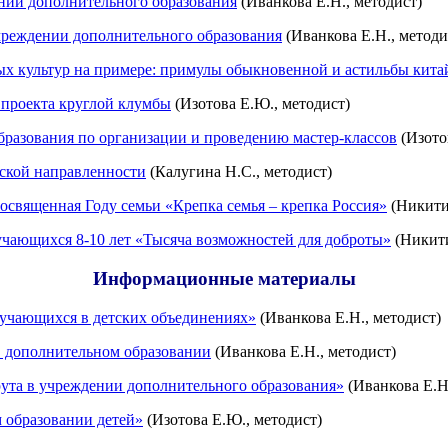
нии дополнительного образования
(Иванкова Е.Н., методист)
чреждении дополнительного образования
(Иванкова Е.Н., методи
х культур на примере: примулы обыкновенной и астильбы кита
 проекта круглой клумбы
(Изотова Е.Ю., методист)
бразования по организации и проведению мастер-классов
(Изото
еской направленности
(Калугина Н.С., методист)
освященная Году семьи «Крепка семья – крепка Россия»
(Никитин
учающихся 8-10 лет «Тысяча возможностей для доброты»
(Никити
Информационные материалы
бучающихся в детских объединениях»
(Иванкова Е.Н., методист)
в дополнительном образовании
(Иванкова Е.Н., методист)
ута в учреждении дополнительного образования»
(Иванкова Е.Н.
 образовании детей»
(Изотова Е.Ю., методист)