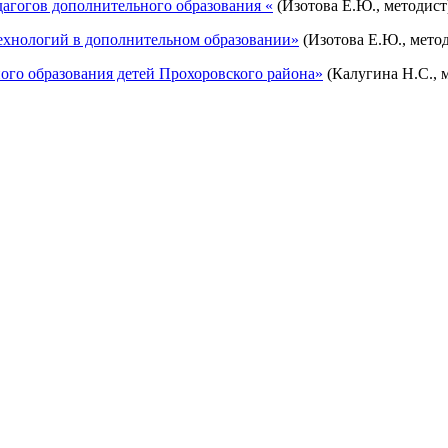
агогов дополнительного образования «
(Изотова Е.Ю., методист
хнологий в дополнительном образовании»
(Изотова Е.Ю., мето
го образования детей Прохоровского района»
(Калугина Н.С., 